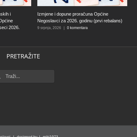
skih i
Izmjene i dopune proračuna Općine
I
 Općine
Negoslavci za 2026. godinu (prvi rebalans)
N
seci 2026.
9 srpnja, 2026
|
0 komentara
27
PRETRAŽITE
...