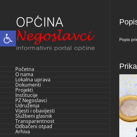
Skip
to
Popi
content
Open toolbar
Popis pr
Prik
Početna
O nama
Lokalna uprava
Dokumenti
Projekti
Institucije
PZ Negoslavci
Udruženja
Vijesti i obavijesti
Službeni glasnik
Transparentnost
Odbačeni otpad
Arhiva