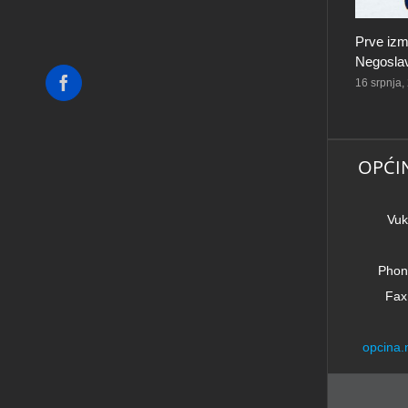
Prve izm
Negoslav
Facebook
16 srpnja,
OPĆI
Vuk
Phon
Fax
opcina.