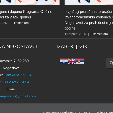
jene i dopune Programa Općine
Izvještaji proračuna, proračun
ci za 2026. godinu
izvanproračunskih korisnika
Negoslavci za prvih šest mje
 2026
|
0 komentara
godine
15 srpnja, 2026
|
0 komentara
NA NEGOSLAVCI
IZABERI JEZIK
Traži
ovarska 7, 32 239
Negoslavci
e:
+385/32/517-054
:
+385/32/517-054
Email:
negoslavci@gmail.com