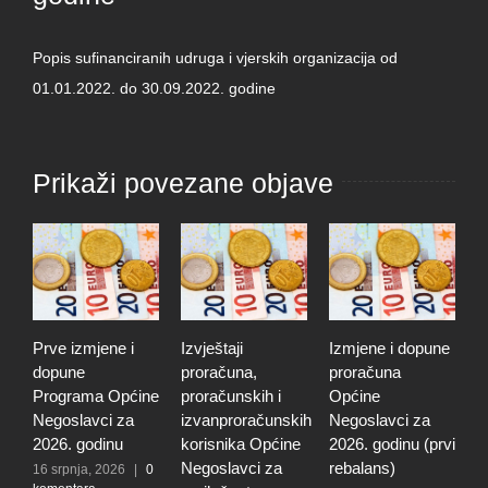
Popis sufinanciranih udruga i vjerskih organizacija od
01.01.2022. do 30.09.2022. godine
Prikaži povezane objave
Prve izmjene i
Izvještaji
Izmjene i dopune
I
dopune
proračuna,
proračuna
i
Programa Općine
proračunskih i
Općine
p
Negoslavci za
izvanproračunskih
Negoslavci za
N
2026. godinu
korisnika Općine
2026. godinu (prvi
2
Negoslavci za
rebalans)
16 srpnja, 2026
|
0
2