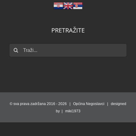
PRETRAŽITE
Traži...
© sva prava zadržana 2016 -
2026 | Općina Negoslavci | designed
by | miki1973