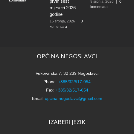
komentara
k
prvih šest
9 srpnja, 2026
|
0
komentara
mjeseci 2026.
godine
15 srpnja, 2026
|
0
komentara
OPĆINA NEGOSLAVCI
Vukovarska 7, 32 239 Negoslavci
Phone:
+385/32/517-054
Fax:
+385/32/517-054
Email:
opcina.negoslavci@gmail.com
IZABERI JEZIK