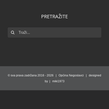
PRETRAŽITE
Traži...
© sva prava zadržana 2016 -
2026 | Općina Negoslavci | designed
by | miki1973