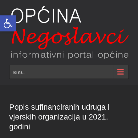
Skip
to
Open toolbar
content
Idi na...
Popis sufinanciranih udruga i
vjerskih organizacija u 2021.
godini