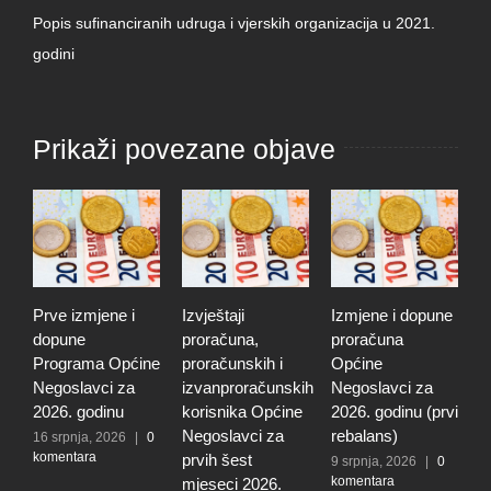
Popis sufinanciranih udruga i vjerskih organizacija u 2021.
godini
Prikaži povezane objave
Prve izmjene i
Izvještaji
Izmjene i dopune
I
dopune
proračuna,
proračuna
i
Programa Općine
proračunskih i
Općine
p
Negoslavci za
izvanproračunskih
Negoslavci za
N
2026. godinu
korisnika Općine
2026. godinu (prvi
2
Negoslavci za
rebalans)
16 srpnja, 2026
|
0
2
komentara
k
prvih šest
9 srpnja, 2026
|
0
komentara
mjeseci 2026.