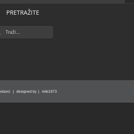
PRETRAŽITE
...
slavci | designed by | miki1973