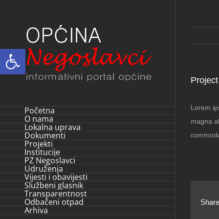
Skip
to
content
Open toolbar
Project
Lorem ips
Početna
O nama
magna ali
Lokalna uprava
Dokumenti
commodo
Projekti
Institucije
PZ Negoslavci
Udruženja
Vijesti i obavijesti
Službeni glasnik
Transparentnost
Odbačeni otpad
Share
Arhiva