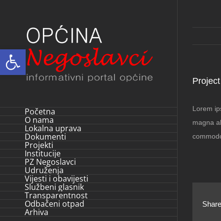
Skip
to
content
Open toolbar
Project
Lorem ips
Početna
O nama
magna ali
Lokalna uprava
Dokumenti
commodo
Projekti
Institucije
PZ Negoslavci
Udruženja
Vijesti i obavijesti
Službeni glasnik
Transparentnost
Odbačeni otpad
Share
Arhiva