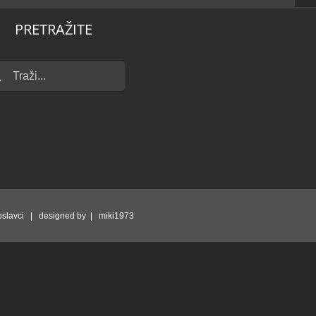
PRETRAŽITE
...
slavci | designed by | miki1973