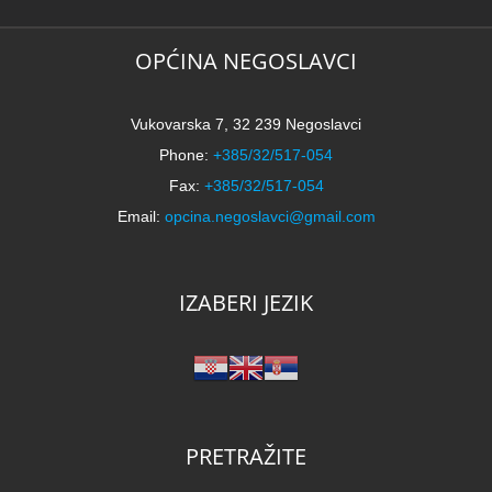
N
21
k
OPĆINA NEGOSLAVCI
Vukovarska 7, 32 239 Negoslavci
Phone:
+385/32/517-054
Fax:
+385/32/517-054
Email:
opcina.negoslavci@gmail.com
IZABERI JEZIK
PRETRAŽITE