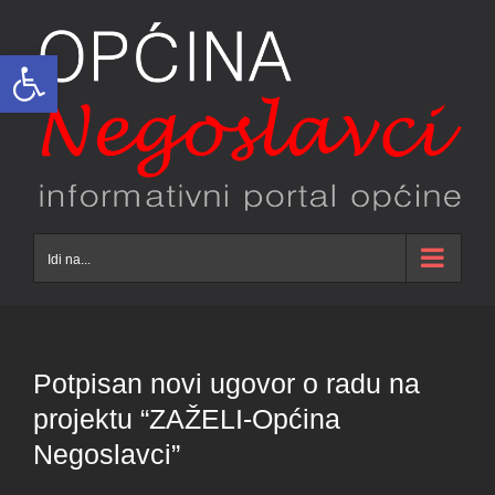
Skip
to
Open toolbar
content
Idi na...
Potpisan novi ugovor o radu na
projektu “ZAŽELI-Općina
Negoslavci”