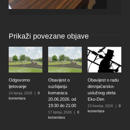
Prikaži povezane objave
Odgovorno
Obavijest o
Obavijest o radu
O
ljetovanje
suzbijanju
dimnjačarsko-
p
komaraca
uslužnog obrta
s
24 lipnja, 2026
|
0
komentara
20.06.2026. od
Eko-Dim
p
19:30 do 21:00
de
23 travnja, 2026
|
0
komentara
l
17 lipnja, 2026
|
0
komentara
t
k