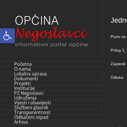
Skip
to
Jedn
content
Open toolbar
Poziv za
Prilog 3
Početna
Zapisnik
O nama
Lokalna uprava
Odluka
Dokumenti
Projekti
Institucije
PZ Negoslavci
Udruženja
Vijesti i obavijesti
Službeni glasnik
Transparentnost
Odbačeni otpad
Arhiva