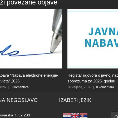
aži povezane objave
bava “Nabava električne energije-
Registar ugovora o javnoj naba
svjeta” 2026.
sporazuma za 2025. godinu
 2026
|
0 komentara
20 veljače, 2026
|
0 komentara
NA NEGOSLAVCI
IZABERI JEZIK
Traži
ovarska 7, 32 239