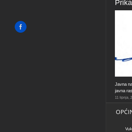
Prik
Facebook
Javna na
javna ra
11 lipnja,
OPĆI
Vuk