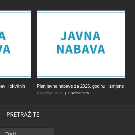
vi i okvirnih
Plan javne nabave za 2026. godinu i izmjene
J
V
2 siječnja, 2026
|
0 komentara
4 
PRETRAŽITE
...