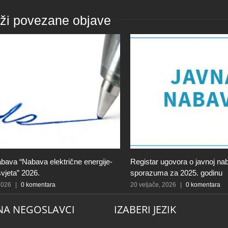
aži povezane objave
bava “Nabava električne energije-
Registar ugovora o javnoj naba
svjeta” 2026.
sporazuma za 2025. godinu
 2026
|
0 komentara
20 veljače, 2026
|
0 komentara
NA NEGOSLAVCI
IZABERI JEZIK