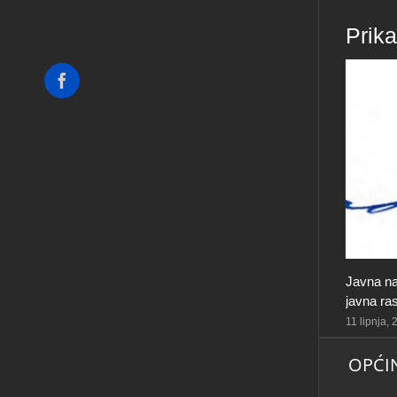
Prik
Facebook
Javna na
javna ra
11 lipnja,
OPĆI