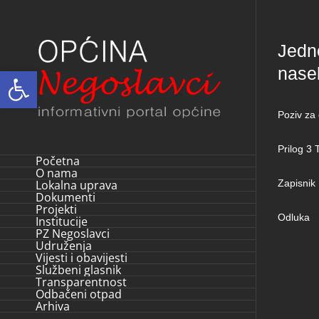
Skip
to
Jedn
content
nase
Open toolbar
Poziv za
Prilog 3 
Početna
O nama
Lokalna uprava
Zapisnik
Dokumenti
Projekti
Odluka
Institucije
PZ Negoslavci
Udruženja
Vijesti i obavijesti
Službeni glasnik
Transparentnost
Odbačeni otpad
Arhiva