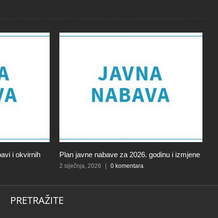
vi i okvirnih
Plan javne nabave za 2026. godinu i izmjene
J
V
2 siječnja, 2026
|
0 komentara
4 
PRETRAŽITE