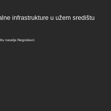
ne infrastrukture u užem središtu
štu naselja Negoslavci