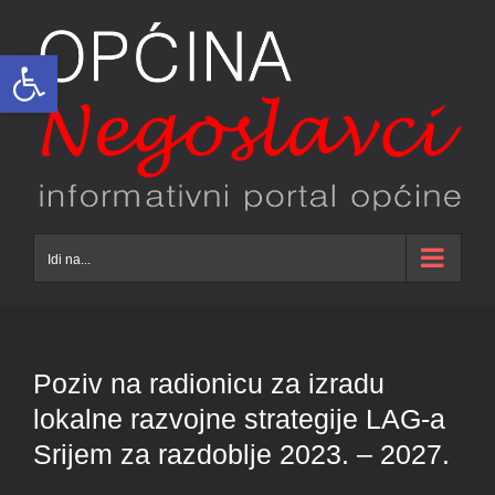
Skip
to
Open toolbar
content
Idi na...
Poziv na radionicu za izradu
lokalne razvojne strategije LAG-a
Srijem za razdoblje 2023. – 2027.