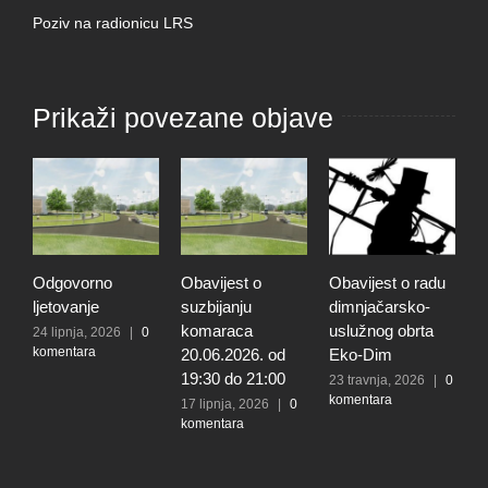
Poziv na radionicu LRS
Prikaži povezane objave
Odgovorno
Obavijest o
Obavijest o radu
O
ljetovanje
suzbijanju
dimnjačarsko-
p
komaraca
uslužnog obrta
s
24 lipnja, 2026
|
0
komentara
20.06.2026. od
Eko-Dim
p
19:30 do 21:00
d
23 travnja, 2026
|
0
komentara
l
17 lipnja, 2026
|
0
komentara
t
k
N