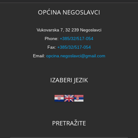
2
k
OPĆINA NEGOSLAVCI
Vukovarska 7, 32 239 Negoslavci
Phone:
+385/32/517-054
Fax:
+385/32/517-054
Email:
opcina.negoslavci@gmail.com
IZABERI JEZIK
PRETRAŽITE