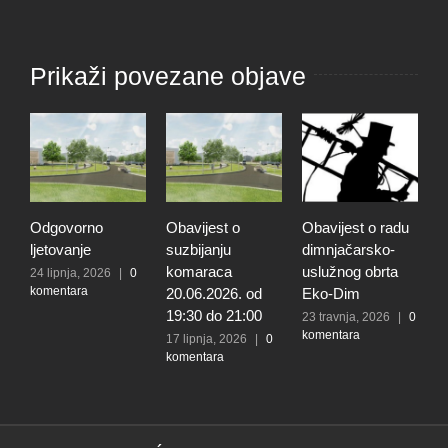
Prikaži povezane objave
Odgovorno
Obavijest o
Obavijest o radu
O
ljetovanje
suzbijanju
dimnjačarsko-
p
komaraca
uslužnog obrta
s
24 lipnja, 2026
|
0
komentara
20.06.2026. od
Eko-Dim
p
19:30 do 21:00
d
23 travnja, 2026
|
0
komentara
l
17 lipnja, 2026
|
0
komentara
t
k
N
2
k