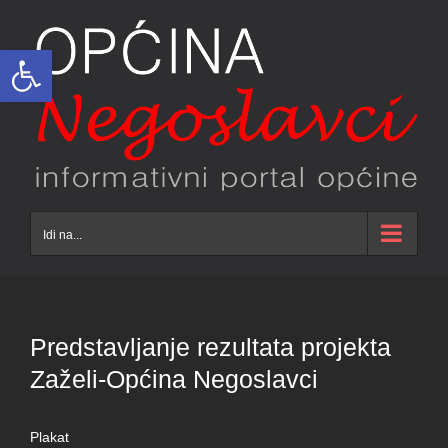
Skip
to
Open toolbar
content
Idi na...
Predstavljanje rezultata projekta
Zaželi-Općina Negoslavci
Plakat