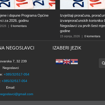
jene i dopune Programa Općine
Izvještaji proračuna, proračun
ci za 2026. godinu
izvanproračunskih korisnika
Negoslavci za prvih šest mje
 2026
|
0 komentara
godine
15 srpnja, 2026
|
0 komentara
NA NEGOSLAVCI
IZABERI JEZIK
Traži
ovarska 7, 32 239
Negoslavci
e:
+385/32/517-054
:
+385/32/517-054
Email:
negoslavci@gmail.com