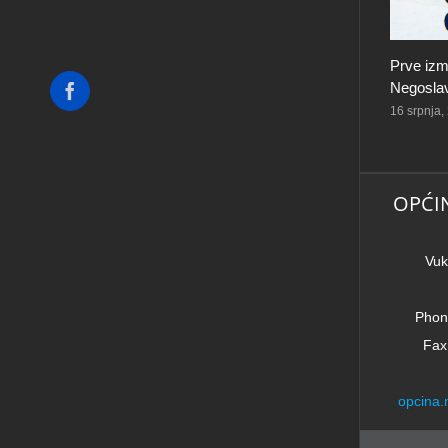
Prve izm
Negoslav
Facebook
16 srpnja,
OPĆI
Vuk
Phon
Fax
opcina.