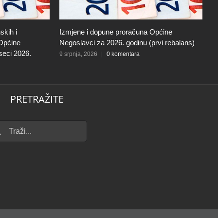
skih i
Izmjene i dopune proračuna Općine
O
 Općine
Negoslavci za 2026. godinu (prvi rebalans)
l
seci 2026.
N
9 srpnja, 2026
|
0 komentara
29
PRETRAŽITE
...