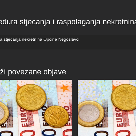
edura stjecanja i raspolaganja nekretni
a stjecanja nekretnina Općine Negoslavci
aži povezane objave