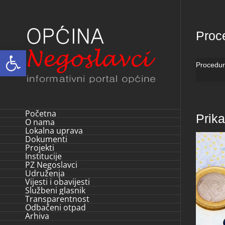
Skip
to
Proc
content
Open toolbar
Procedur
Početna
Prik
O nama
Lokalna uprava
Dokumenti
Projekti
Institucije
PZ Negoslavci
Udruženja
Vijesti i obavijesti
Službeni glasnik
Transparentnost
Odbačeni otpad
Arhiva