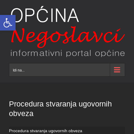
Skip
to
Open toolbar
content
Idi na...
Procedura stvaranja ugovornih
obveza
Procedura stvaranja ugovornih obveza