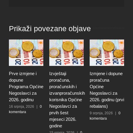
Prikaži povezane objave
Prve izmjene i
Izvještaji
Izmjene i dopune
I
dopune
proračuna,
proračuna
i
Programa Općine
proračunskih i
Općine
p
Negoslavci za
izvanproračunskih
Negoslavci za
N
2026. godinu
korisnika Općine
2026. godinu (prvi
2
Negoslavci za
rebalans)
16 srpnja, 2026
|
0
2
komentara
k
prvih šest
9 srpnja, 2026
|
0
komentara
mjeseci 2026.
godine
15 srpnja, 2026
|
0