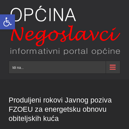
Skip
to
Open toolbar
content
Idi na...
Produljeni rokovi Javnog poziva
FZOEU za energetsku obnovu
obiteljskih kuća