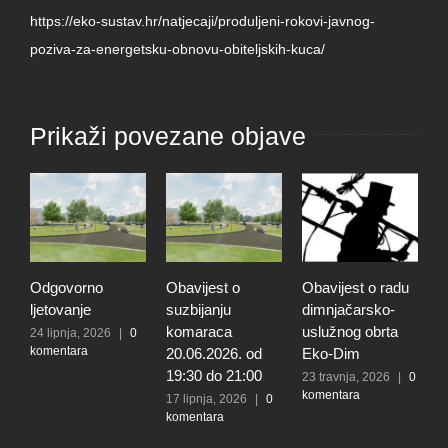
https://eko-sustav.hr/natjecaji/produljeni-rokovi-javnog-
poziva-za-energetsku-obnovu-obiteljskih-kuca/
Prikaži povezane objave
Odgovorno
Obavijest o
Obavijest o radu
O
ljetovanje
suzbijanju
dimnjačarsko-
p
komaraca
uslužnog obrta
s
24 lipnja, 2026
|
0
komentara
20.06.2026. od
Eko-Dim
p
19:30 do 21:00
d
23 travnja, 2026
|
0
komentara
l
17 lipnja, 2026
|
0
komentara
t
k