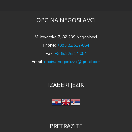
N
2
k
OPĆINA NEGOSLAVCI
Vukovarska 7, 32 239 Negoslavci
Phone:
+385/32/517-054
Fax:
+385/32/517-054
Email:
opcina.negoslavci@gmail.com
IZABERI JEZIK
PRETRAŽITE