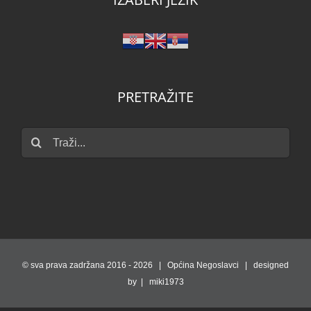
PRETRAŽITE
Traži...
© sva prava zadržana 2016 -
2026 | Općina Negoslavci | designed
by | miki1973