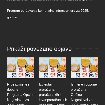
Program održavanja komunalne infrastrukture za 2025.
godinu
Prikaži povezane objave
Prve izmjene i
Izvještaji
Izmjene i dopune
I
dopune
proračuna,
proračuna
i
Programa Općine
proračunskih i
Općine
p
Negoslavci za
izvanproračunskih
Negoslavci za
N
2026. godinu
korisnika Općine
2026. godinu (prvi
2