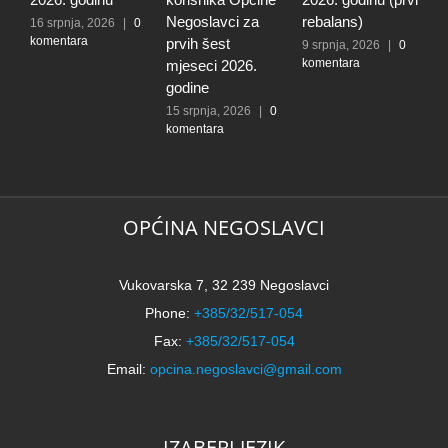
Negoslavci za
rebalans)
16 srpnja, 2026
|
0
2
komentara
k
prvih šest
9 srpnja, 2026
|
0
komentara
mjeseci 2026.
godine
15 srpnja, 2026
|
0
komentara
OPĆINA NEGOSLAVCI
Vukovarska 7, 32 239 Negoslavci
Phone:
+385/32/517-054
Fax:
+385/32/517-054
Email:
opcina.negoslavci@gmail.com
IZABERI JEZIK