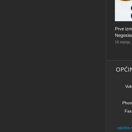
Prve izm
Negoslav
16 srpnja,
OPĆI
Vuk
Phon
Fax
opcina.