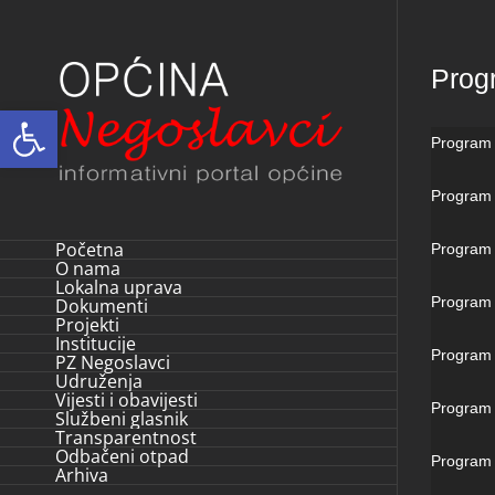
Skip
to
Prog
content
Open toolbar
Program f
Program f
Početna
Program 
O nama
Lokalna uprava
Program 
Dokumenti
Projekti
Institucije
Program j
PZ Negoslavci
Udruženja
Vijesti i obavijesti
Program j
Službeni glasnik
Transparentnost
Odbačeni otpad
Program 
Arhiva