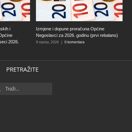
skih i
Izmjene i dopune proračuna Općine
I
 Općine
Negoslavci za 2026. godinu (prvi rebalans)
N
seci 2026.
9 srpnja, 2026
|
0 komentara
27
PRETRAŽITE
...