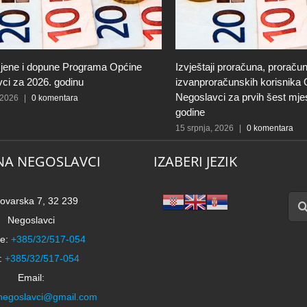
jene i dopune Programa Općine
Izvještaji proračuna, proračun
ci za 2026. godinu
izvanproračunskih korisnika
Negoslavci za prvih šest mje
 2026
|
0 komentara
godine
15 srpnja, 2026
|
0 komentara
NA NEGOSLAVCI
IZABERI JEZIK
Traži
ovarska 7, 32 239
Negoslavci
e:
+385/32/517-054
:
+385/32/517-054
Email:
negoslavci@gmail.com