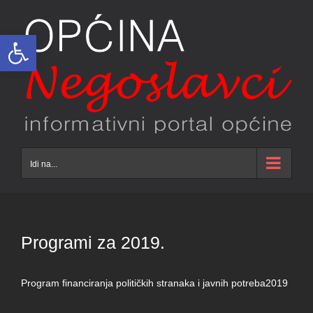
Skip
to
Open toolbar
content
Idi na...
Programi za 2019.
Program financiranja političkih stranaka i javnih potreba2019