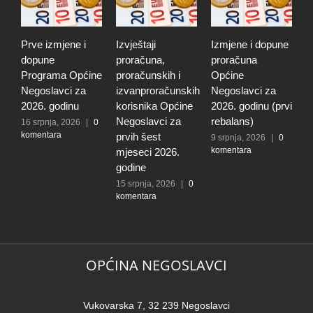
Prve izmjene i
Izvještaji
Izmjene i dopune
I
dopune
proračuna,
proračuna
i
Programa Općine
proračunskih i
Općine
p
Negoslavci za
izvanproračunskih
Negoslavci za
N
2026. godinu
korisnika Općine
2026. godinu (prvi
2
Negoslavci za
rebalans)
16 srpnja, 2026
|
0
2
komentara
k
prvih šest
9 srpnja, 2026
|
0
komentara
mjeseci 2026.
godine
15 srpnja, 2026
|
0
komentara
OPĆINA NEGOSLAVCI
Vukovarska 7, 32 239 Negoslavci