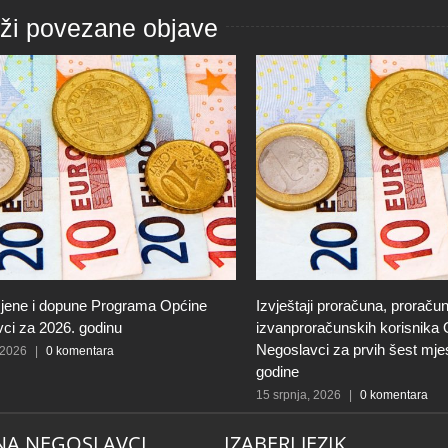
aži povezane objave
jene i dopune Programa Općine
Izvještaji proračuna, proračun
ci za 2026. godinu
izvanproračunskih korisnika
Negoslavci za prvih šest mje
 2026
|
0 komentara
godine
15 srpnja, 2026
|
0 komentara
NA NEGOSLAVCI
IZABERI JEZIK