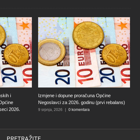
skih i
Izmjene i dopune proračuna Općine
I
 Općine
Negoslavci za 2026. godinu (prvi rebalans)
N
seci 2026.
9 srpnja, 2026
|
0 komentara
27
PRETRAŽITE