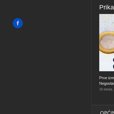
Prik
Facebook
Prve izm
Negoslav
16 srpnja,
OPĆI