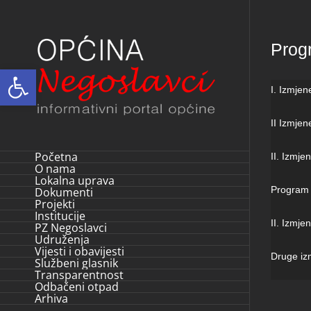
Skip
to
Prog
content
Open toolbar
I. Izmje
II Izmjen
Početna
II. Izmje
O nama
Lokalna uprava
Program 
Dokumenti
Projekti
Institucije
II. Izmj
PZ Negoslavci
Udruženja
Vijesti i obavijesti
Druge iz
Službeni glasnik
Transparentnost
Odbačeni otpad
Arhiva