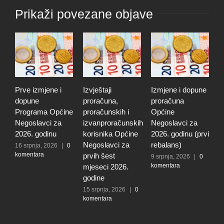
Prikaži povezane objave
Prve izmjene i
Izvještaji
Izmjene i dopune
P
dopune
proračuna,
proračuna
o
Programa Općine
proračunskih i
Općine
n
Negoslavci za
izvanproračunskih
Negoslavci za
N
2026. godinu
korisnika Općine
2026. godinu (prvi
1
k
Negoslavci za
rebalans)
16 srpnja, 2026
|
0
komentara
prvih šest
9 srpnja, 2026
|
0
komentara
mjeseci 2026.
godine
15 srpnja, 2026
|
0
komentara