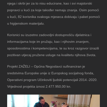
njega i skrbi jer za to nisu educirane, kao i svi majstorski
popravci u kući za koje također nemaju znanja. Osim pomoći
u kući, 82 korisnika svakoga mjeseca dobivaju i paket pomoći
u higijenskom materijalu.
Korisnici su izuzetno zadovoljni dostupnošću djelatnica i
informacijama koje im pružaju, kao i njihovim znanjem,
sposobnostima i kompetencijama, te su kroz razgovor izrazili
pozitivan utjecaj pružene usluge na kvalitetu njihova života.
Projekt ZAŽELI – Općina Negoslavci sufinanciran je
sredstvima Europske unije iz Europskog socijalnog fonda,
Operativni program Učinkoviti ljudski potencijali 2014.-2020.
Vrijednost projekta iznosi 2.477.950,00 kn.