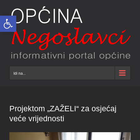
Skip
to
Open toolbar
content
Idi na...
Projektom „ZAŽELI“ za osjećaj
veće vrijednosti