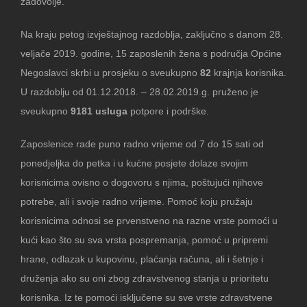
zadovolje.
Na kraju petog izvještajnog razdoblja, zaključno s danom 28.
veljače 2019. godine, 15 zaposlenih žena s područja Općine
Negoslavci skrbi u prosjeku o sveukupno
82
krajnja korisnika.
U razdoblju od 01.12.2018. – 28.02.2019.g. pruženo je
sveukupno
9181 usluga
potpore i podrške.
Zaposlenice rade puno radno vrijeme od 7 do 15 sati od
ponedjeljka do petka i u kućne posjete dolaze svojim
korisnicima ovisno o dogovoru s njima, poštujući njihove
potrebe, ali i svoje radno vrijeme. Pomoć koju pružaju
korisnicima odnosi se prvenstveno na razne vrste pomoći u
kući kao što su sva vrsta pospremanja, pomoć u pripremi
hrane, odlazak u kupovinu, plaćanja računa, ali i šetnje i
druženja ako su oni zbog zdravstvenog stanja u prioritetu
korisnika. Iz te pomoći isključene su sve vrste zdravstvene