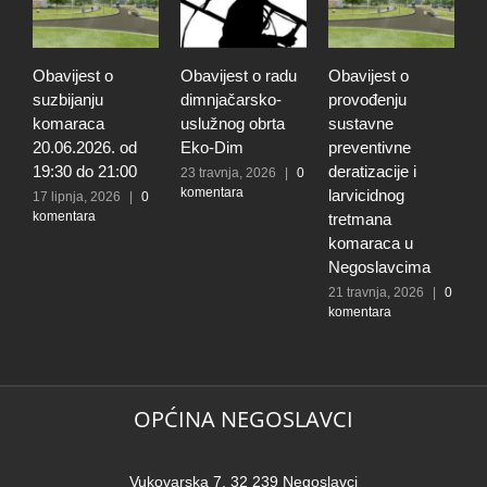
avijest o
Obavijest o radu
Obavijest o
JAVNI P
zbijanju
dimnjačarsko-
provođenju
podnoše
maraca
uslužnog obrta
sustavne
prijava z
.06.2026. od
Eko-Dim
preventivne
ostvariv
:30 do 21:00
deratizacije i
prava n
23 travnja, 2026
|
0
komentara
larvicidnog
sufinanc
lipnja, 2026
|
0
mentara
tretmana
kupnje ku
komaraca u
stana m
Negoslavcima
obiteljim
području
21 travnja, 2026
|
0
komentara
Vukovar
srijems
županije
godinu
20 travnja
komentar
OPĆINA NEGOSLAVCI