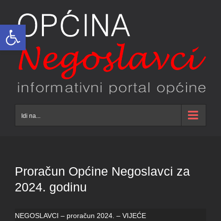
Skip
to
Open toolbar
content
Idi na...
Proračun Općine Negoslavci za
2024. godinu
NEGOSLAVCI – proračun 2024. – VIJEĆE