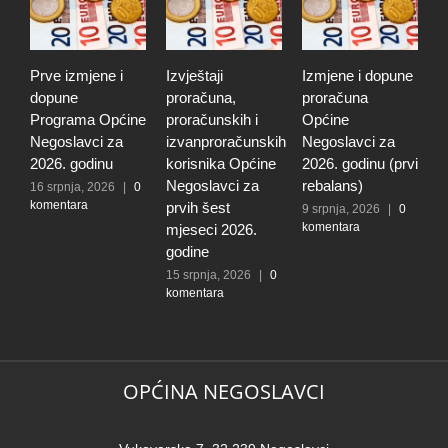
Prve izmjene i
Izvještaji
Izmjene i dopune
I
dopune
proračuna,
proračuna
i
Programa Općine
proračunskih i
Općine
p
Negoslavci za
izvanproračunskih
Negoslavci za
N
2026. godinu
korisnika Općine
2026. godinu (prvi
2
Negoslavci za
rebalans)
16 srpnja, 2026
|
0
2
komentara
k
prvih šest
9 srpnja, 2026
|
0
komentara
mjeseci 2026.
godine
15 srpnja, 2026
|
0
komentara
OPĆINA NEGOSLAVCI