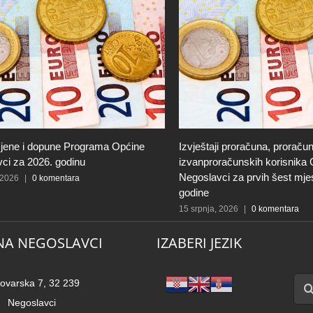
jene i dopune Programa Općine
Izvještaji proračuna, proračun
ci za 2026. godinu
izvanproračunskih korisnika
Negoslavci za prvih šest mje
 2026
|
0 komentara
godine
15 srpnja, 2026
|
0 komentara
NA NEGOSLAVCI
IZABERI JEZIK
Traži
ovarska 7, 32 239
Negoslavci