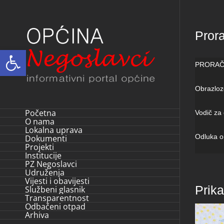
Skip
to
Pror
content
Open toolbar
PRORAČ
Obrazloz
Početna
Vodič za
O nama
Lokalna uprava
Odluka o
Dokumenti
Projekti
Institucije
PZ Negoslavci
Udruženja
Vijesti i obavijesti
Prik
Službeni glasnik
Transparentnost
Odbačeni otpad
Arhiva