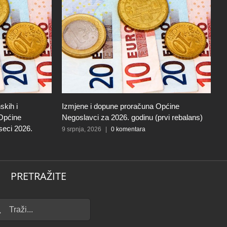
skih i
Izmjene i dopune proračuna Općine
I
 Općine
Negoslavci za 2026. godinu (prvi rebalans)
N
seci 2026.
9 srpnja, 2026
|
0 komentara
27
PRETRAŽITE
...