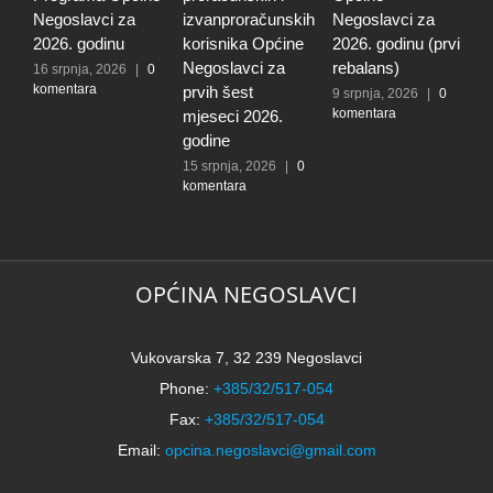
Negoslavci za
izvanproračunskih
Negoslavci za
N
2026. godinu
korisnika Općine
2026. godinu (prvi
2
Negoslavci za
rebalans)
16 srpnja, 2026
|
0
2
komentara
k
prvih šest
9 srpnja, 2026
|
0
komentara
mjeseci 2026.
godine
15 srpnja, 2026
|
0
komentara
OPĆINA NEGOSLAVCI
Vukovarska 7, 32 239 Negoslavci
Phone:
+385/32/517-054
Fax:
+385/32/517-054
Email:
opcina.negoslavci@gmail.com