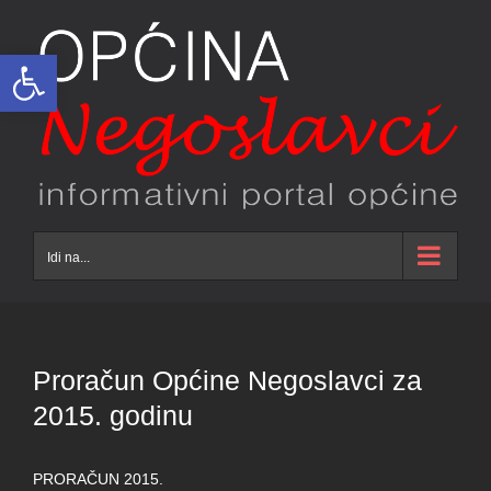
Skip
to
Open toolbar
content
Idi na...
Proračun Općine Negoslavci za
2015. godinu
PRORAČUN 2015.