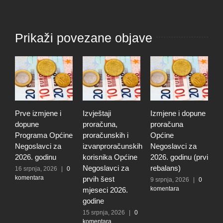
Prikaži povezane objave
Prve izmjene i
Izvještaji
Izmjene i dopune
I
dopune
proračuna,
proračuna
i
Programa Općine
proračunskih i
Općine
p
Negoslavci za
izvanproračunskih
Negoslavci za
N
2026. godinu
korisnika Općine
2026. godinu (prvi
2
Negoslavci za
rebalans)
16 srpnja, 2026
|
0
2
komentara
k
prvih šest
9 srpnja, 2026
|
0
komentara
mjeseci 2026.
godine
15 srpnja, 2026
|
0
komentara