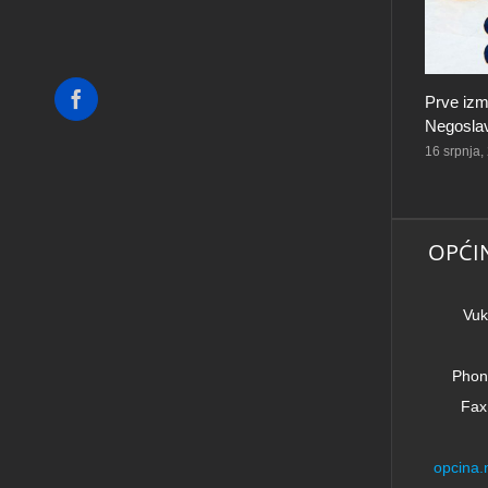
Facebook
Prve izm
Negoslav
16 srpnja,
OPĆI
Vuk
Phon
Fax
opcina.