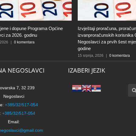
jene i dopune Programa Općine
Izvještaji proračuna, proračun
ci za 2026. godinu
izvanproračunskih korisnika
Negoslavci za prvih šest mje
 2026
|
0 komentara
godine
15 srpnja, 2026
|
0 komentara
NA NEGOSLAVCI
IZABERI JEZIK
Traži
ovarska 7, 32 239
Negoslavci
e:
+385/32/517-054
:
+385/32/517-054
Email:
negoslavci@gmail.com