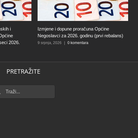
skih i
Izmjene i dopune proračuna Općine
I
 Općine
Negoslavci za 2026. godinu (prvi rebalans)
N
seci 2026.
9 srpnja, 2026
|
0 komentara
27
PRETRAŽITE
...