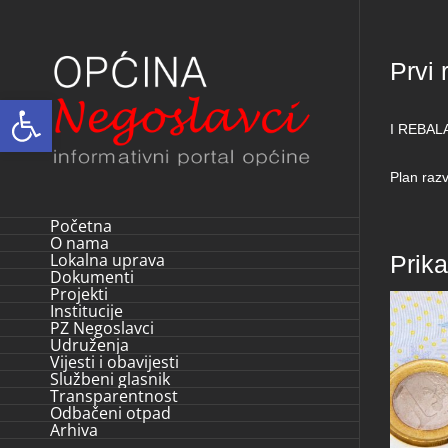
Skip
to
Prvi
content
Open toolbar
I REBAL
Plan raz
Početna
O nama
Lokalna uprava
Prik
Dokumenti
Projekti
Institucije
PZ Negoslavci
Udruženja
Vijesti i obavijesti
Službeni glasnik
Transparentnost
Odbačeni otpad
Arhiva