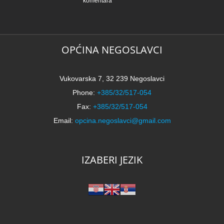
komentara
t
k
N
2
k
OPĆINA NEGOSLAVCI
Vukovarska 7, 32 239 Negoslavci
Phone:
+385/32/517-054
Fax:
+385/32/517-054
Email:
opcina.negoslavci@gmail.com
IZABERI JEZIK