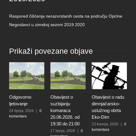
Raspored čišćenja nerazvrstanih cesta na području Općine
Negoslavci u zimskoj sezoni 2019 2020
Prikaži povezane objave
Odgovorno
Obavijest o
Obavijest o radu
O
ljetovanje
suzbijanju
dimnjačarsko-
p
komaraca
uslužnog obrta
s
24 lipnja, 2026
|
0
komentara
20.06.2026. od
Eko-Dim
p
19:30 do 21:00
d
23 travnja, 2026
|
0
komentara
l
17 lipnja, 2026
|
0