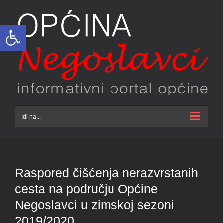
Skip
to
Open toolbar
content
Idi na...
Raspored čišćenja nerazvrstanih
cesta na području Općine
Negoslavci u zimskoj sezoni
2019/2020