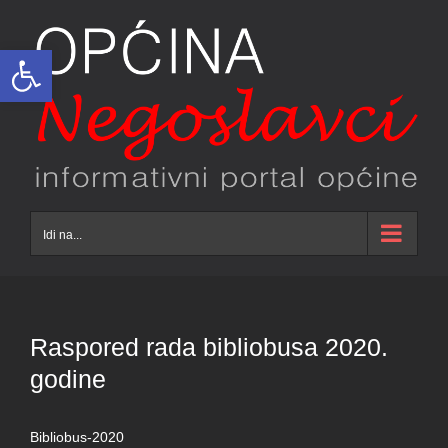
Skip
to
Open toolbar
content
Idi na...
Raspored rada bibliobusa 2020.
godine
Bibliobus-2020