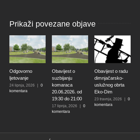
Prikaži povezane objave
Odgovorno
Obavijest o
Obavijest o radu
O
ljetovanje
suzbijanju
dimnjačarsko-
p
komaraca
uslužnog obrta
s
24 lipnja, 2026
|
0
komentara
20.06.2026. od
Eko-Dim
p
19:30 do 21:00
d
23 travnja, 2026
|
0
komentara
l
17 lipnja, 2026
|
0
komentara
t
k
N
2
k