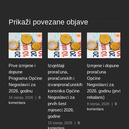
Prikaži povezane objave
Prve izmjene i
Izvještaji
Izmjene i dopune
I
dopune
proračuna,
proračuna
i
Programa Općine
proračunskih i
Općine
p
Negoslavci za
izvanproračunskih
Negoslavci za
N
2026. godinu
korisnika Općine
2026. godinu (prvi
2
Negoslavci za
rebalans)
16 srpnja, 2026
|
0
2
komentara
k
prvih šest
9 srpnja, 2026
|
0
komentara
mjeseci 2026.
godine
15 srpnja, 2026
|
0
komentara