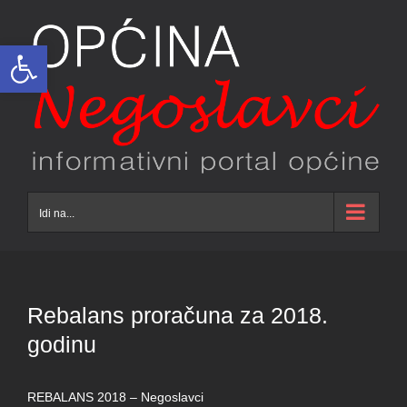
Skip
to
Open toolbar
content
Idi na...
Rebalans proračuna za 2018.
godinu
REBALANS 2018 – Negoslavci