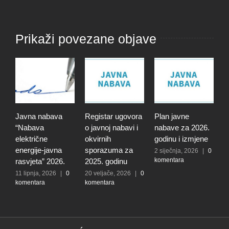
Prikaži povezane objave
Javna nabava
Registar ugovora
Plan javne
J
“Nabava
o javnoj nabavi i
nabave za 2026.
“
električne
okvirnih
godinu i izmjene
p
energije-javna
sporazuma za
V
2 siječnja, 2026
|
0
komentara
rasvjeta” 2026.
2025. godinu
u
11 lipnja, 2026
|
0
20 veljače, 2026
|
0
4
komentara
komentara
|