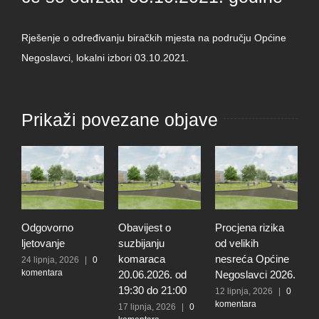
Rješenje o određivanju biračkih mjesta na području Općine
Negoslavci, lokalni izbori 03.10.2021.
Prikaži povezane objave
Odgovorno
Obavijest o
Procjena rizika
O
ljetovanje
suzbijanju
od velikih
d
komaraca
nesreća Općine
r
24 lipnja, 2026
|
0
komentara
20.06.2026. od
Negoslavci 2026.
r
19:30 do 21:00
n
12 lipnja, 2026
|
0
komentara
O
17 lipnja, 2026
|
0