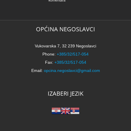
komentara
N
5
k
OPĆINA NEGOSLAVCI
Vukovarska 7, 32 239 Negoslavci
Phone:
+385/32/517-054
Fax:
+385/32/517-054
Email:
opcina.negoslavci@gmail.com
IZABERI JEZIK