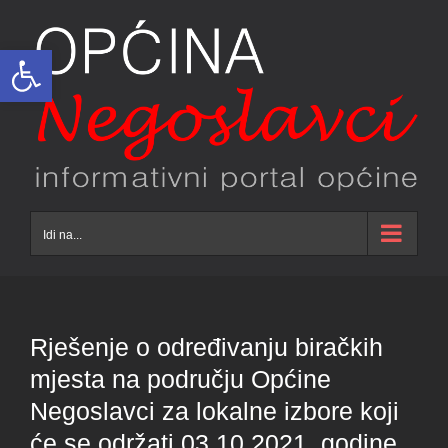
Skip
to
Open toolbar
content
Idi na...
Rješenje o određivanju biračkih
mjesta na području Općine
Negoslavci za lokalne izbore koji
će se održati 03.10.2021. godine