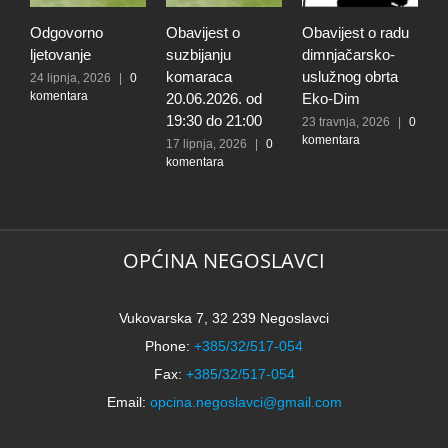
Odgovorno
Obavijest o
Obavijest o radu
O
ljetovanje
suzbijanju
dimnjačarsko-
p
komaraca
uslužnog obrta
s
24 lipnja, 2026
|
0
komentara
20.06.2026. od
Eko-Dim
p
19:30 do 21:00
d
23 travnja, 2026
|
0
komentara
l
17 lipnja, 2026
|
0
komentara
t
k
N
2
k
OPĆINA NEGOSLAVCI
Vukovarska 7, 32 239 Negoslavci
Phone:
+385/32/517-054
Fax:
+385/32/517-054
Email:
opcina.negoslavci@gmail.com