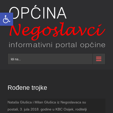
Skip
to
Open toolbar
content
Idi na...
Rođene trojke
Nataša Glušica i Milan Glušica iz Negoslavaca su
postali, 3. jula 2018. godine u KBC Osijek, roditelji