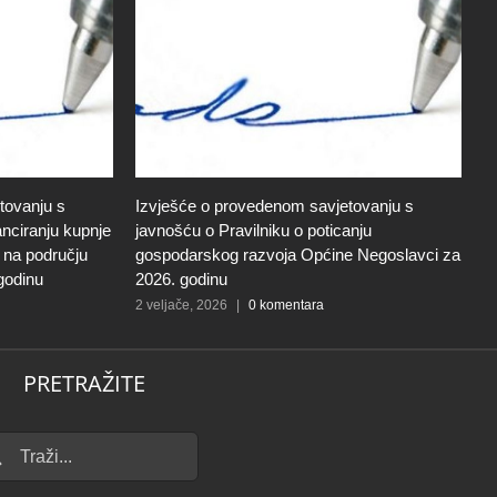
tovanju s
Izvješće o provedenom savjetovanju s
S
anciranju kupnje
javnošću o Pravilniku o poticanju
g
i na području
gospodarskog razvoja Općine Negoslavci za
m
godinu
2026. godinu
š
2 veljače, 2026
|
0 komentara
9 
PRETRAŽITE
...