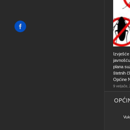
Facebook
Izvješće
javnošću
plana su
štetnih 
Općine N
9 veljače,
OPĆI
Vuk