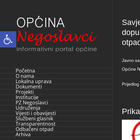
Skip
to
Savj
content
dopu
Open toolbar
otpa
Javno sa
Općine N
Početna
O nama
Lokalna uprava
Prijedlo
Dokumenti
Projekti
Institucije
PZ Negoslavci
Udruženja
Prik
Vijesti i obavijesti
Službeni glasnik
Transparentnost
Odbačeni otpad
Arhiva