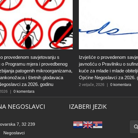
 o provedenom savjetovanju s
Izvješće o provedenom savje
 o Programu mjera i provedbenog
javnošću o Pravilniku o sufin
zbijanja patogenih mikroorganizama,
kuće za mlade i mlade obitelj
člankonožaca i štetnih glodavaca
Općine Negoslavci za 2026. 
egoslavci za 2026. godinu
2 veljače, 2026
|
0 komentara
 2026
|
0 komentara
NA NEGOSLAVCI
IZABERI JEZIK
Traži
ovarska 7, 32 239
Negoslavci