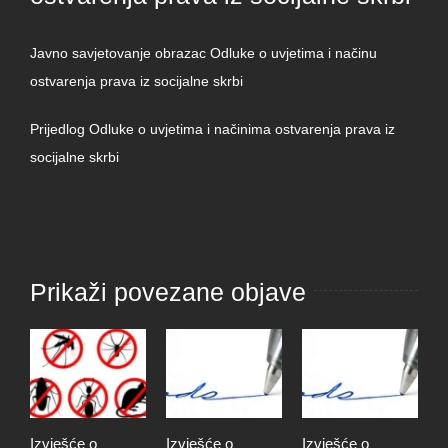
Javno savjetovanje obrazac Odluke o uvjetima i načinu
ostvarenja prava iz socijalne skrbi
Prijedlog Odluke o uvjetima i načinima ostvarenja prava iz
socijalne skrbi
Prikaži povezane objave
Izvješće o
Izvješće o
Izvješće o
S