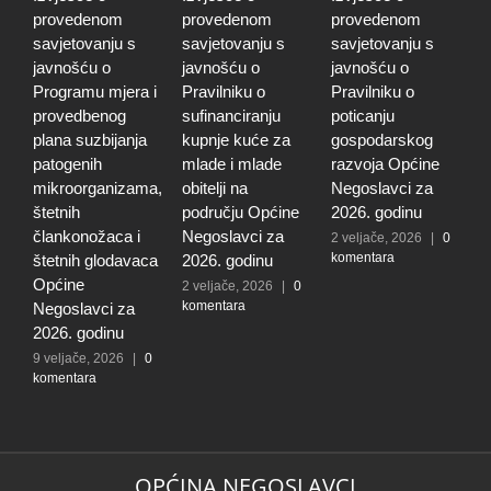
provedenom
provedenom
provedenom
j
savjetovanju s
savjetovanju s
savjetovanju s
0
javnošću o
javnošću o
javnošću o
g
Programu mjera i
Pravilniku o
Pravilniku o
m
provedbenog
sufinanciranju
poticanju
p
plana suzbijanja
kupnje kuće za
gospodarskog
m
patogenih
mlade i mlade
razvoja Općine
š
mikroorganizama,
obitelji na
Negoslavci za
č
štetnih
području Općine
2026. godinu
š
člankonožaca i
Negoslavci za
z
2 veljače, 2026
|
0
komentara
štetnih glodavaca
2026. godinu
9
k
Općine
2 veljače, 2026
|
0
komentara
Negoslavci za
2026. godinu
9 veljače, 2026
|
0
komentara
OPĆINA NEGOSLAVCI