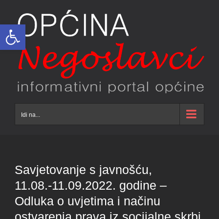
Skip
to
Open toolbar
content
Idi na...
Savjetovanje s javnošću,
11.08.-11.09.2022. godine –
Odluka o uvjetima i načinu
ostvarenja prava iz socijalne skrbi