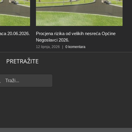
aca 20.06.2026.
Procjena rizika od velikih nesreća Općine
O
Negoslavci 2026.
o
12 lipnja, 2026
|
0 komentara
5 
PRETRAŽITE
...