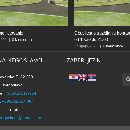
o ljetovanje
Obavijest o suzbijanju komar
od 19:30 do 21:00
 2026
|
0 komentara
17 lipnja, 2026
|
0 komentara
NA NEGOSLAVCI
IZABERI JEZIK
Traži
ovarska 7, 32 239
Negoslavci
e:
+385/32/517-054
:
+385/32/517-054
Email:
negoslavci@gmail.com