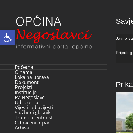
Skip
to
Savj
content
Open toolbar
Javno-sa
Prijedlo
Početna
O nama
Lokalna uprava
Dokumenti
Prik
Projekti
Institucije
PZ Negoslavci
Udruženja
Vijesti i obavijesti
Službeni glasnik
Transparentnost
Odbačeni otpad
Arhiva