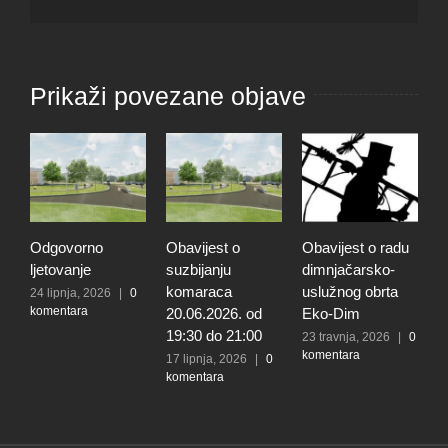
Prikaži povezane objave
Odgovorno
Obavijest o
Obavijest o radu
O
ljetovanje
suzbijanju
dimnjačarsko-
p
komaraca
uslužnog obrta
s
24 lipnja, 2026
|
0
komentara
20.06.2026. od
Eko-Dim
p
19:30 do 21:00
d
23 travnja, 2026
|
0
komentara
l
17 lipnja, 2026
|
0
komentara
t
k
N
2