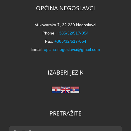
k
OPĆINA NEGOSLAVCI
Vukovarska 7, 32 239 Negoslavci
Phone:
+385/32/517-054
Fax:
+385/32/517-054
Email:
opcina.negoslavci@gmail.com
IZABERI JEZIK
PRETRAŽITE
Traži...