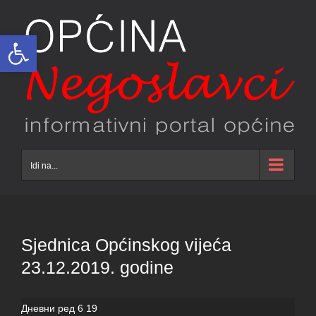
Skip
to
Open toolbar
content
Idi na...
Sjednica Općinskog vijeća
23.12.2019. godine
Дневни ред 6 19