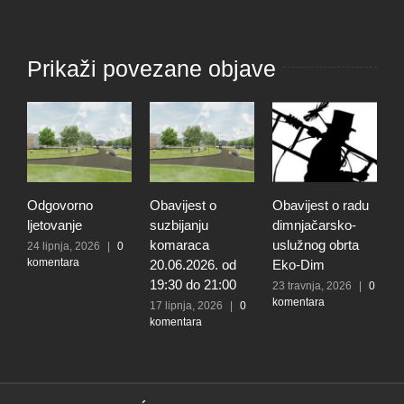
Prikaži povezane objave
Odgovorno
Obavijest o
Obavijest o radu
O
ljetovanje
suzbijanju
dimnjačarsko-
p
komaraca
uslužnog obrta
s
24 lipnja, 2026
|
0
komentara
20.06.2026. od
Eko-Dim
p
19:30 do 21:00
d
23 travnja, 2026
|
0
komentara
l
17 lipnja, 2026
|
0
komentara
t
k
N
2
k