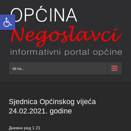
Skip
to
Open toolbar
content
Idi na...
Sjednica Općinskog vijeća
24.02.2021. godine
Дневни ред 1 21