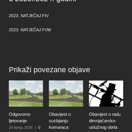
2023. NATJEČAJ FIV
2023. NATJEČAJ FVM
Prikaži povezane objave
Odgovorno
Obavijest o
Obavijest o radu
O
ljetovanje
suzbijanju
dimnjačarsko-
p
komaraca
uslužnog obrta
s
24 lipnja, 2026
|
0