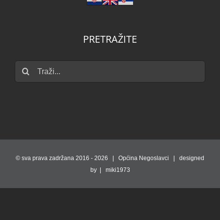
PRETRAŽITE
Traži...
© sva prava zadržana 2016 -
2026 | Općina Negoslavci | designed
by | miki1973