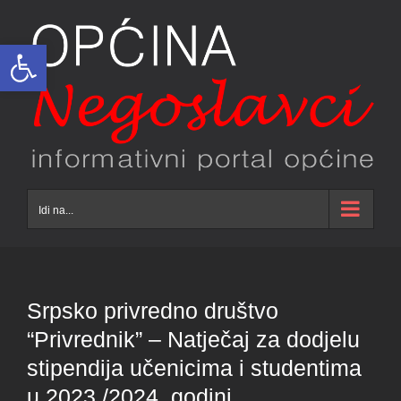
Skip
to
Open toolbar
content
Idi na...
Srpsko privredno društvo
“Privrednik” – Natječaj za dodjelu
stipendija učenicima i studentima
u 2023./2024. godini