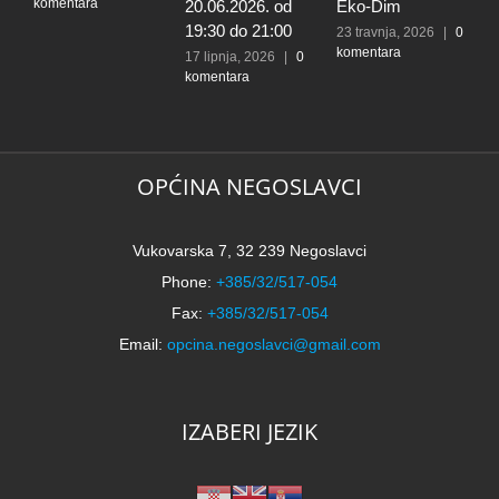
komentara
20.06.2026. od
Eko-Dim
p
19:30 do 21:00
d
23 travnja, 2026
|
0
komentara
l
17 lipnja, 2026
|
0
komentara
t
k
N
2
k
OPĆINA NEGOSLAVCI
Vukovarska 7, 32 239 Negoslavci
Phone:
+385/32/517-054
Fax:
+385/32/517-054
Email:
opcina.negoslavci@gmail.com
IZABERI JEZIK