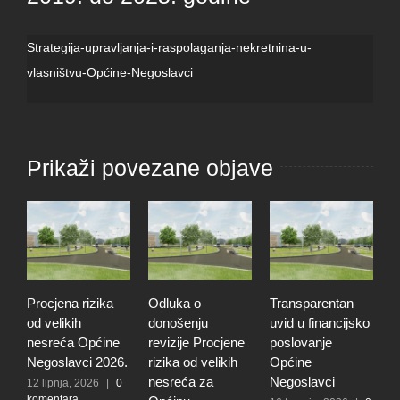
Strategija-upravljanja-i-raspolaganja-nekretnina-u-
vlasništvu-Općine-Negoslavci
Prikaži povezane objave
Procjena rizika
Odluka o
Transparentan
P
od velikih
donošenju
uvid u financijsko
j
nesreća Općine
revizije Procjene
poslovanje
p
Negoslavci 2026.
rizika od velikih
Općine
g
nesreća za
Negoslavci
12 lipnja, 2026
|
0
1
komentara
0