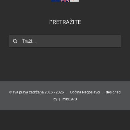
PRETRAŽITE
Traži...
© sva prava zadržana 2016 -
2026 | Općina Negoslavci | designed
by | miki1973