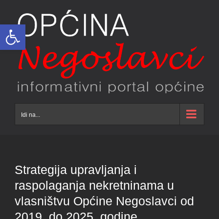
Skip
to
Open toolbar
content
Idi na...
Strategija upravljanja i
raspolaganja nekretninama u
vlasništvu Općine Negoslavci od
2019. do 2025. godine