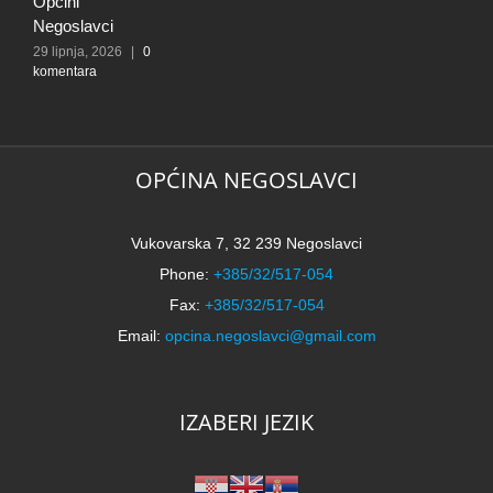
Općini
N
Negoslavci
5
k
29 lipnja, 2026
|
0
komentara
OPĆINA NEGOSLAVCI
Vukovarska 7, 32 239 Negoslavci
Phone:
+385/32/517-054
Fax:
+385/32/517-054
Email:
opcina.negoslavci@gmail.com
IZABERI JEZIK