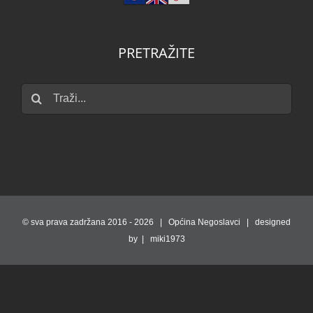
PRETRAŽITE
Traži...
© sva prava zadržana 2016 -
2026 | Općina Negoslavci | designed
by | miki1973