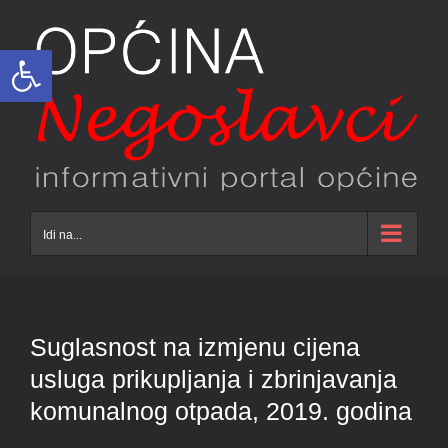
Skip
to
Open toolbar
content
Idi na...
Suglasnost na izmjenu cijena
usluga prikupljanja i zbrinjavanja
komunalnog otpada, 2019. godina