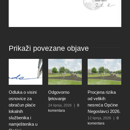
Prikaži povezane objave
Odluka o visini
Odgovorno
Procjena rizika
O
osnovice za
ljetovanje
od velikih
d
obračun plaće
nesreća Općine
r
24 lipnja, 2026
|
0
komentara
lokalnih
Negoslavci 2026.
r
službenika i
n
12 lipnja, 2026
|
0
komentara
namještenika u
O