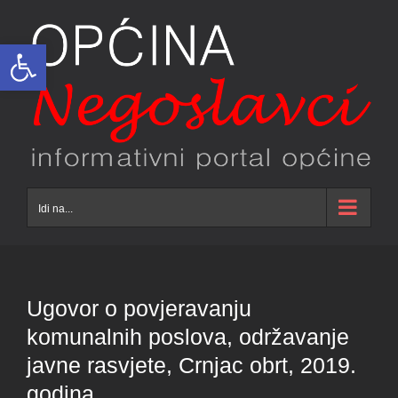
Skip
to
Open toolbar
content
Idi na...
Ugovor o povjeravanju
komunalnih poslova, održavanje
javne rasvjete, Crnjac obrt, 2019.
godina