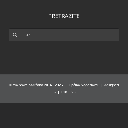
PRETRAŽITE
Traži...
© sva prava zadržana 2016 -
2026 | Općina Negoslavci | designed
by | miki1973