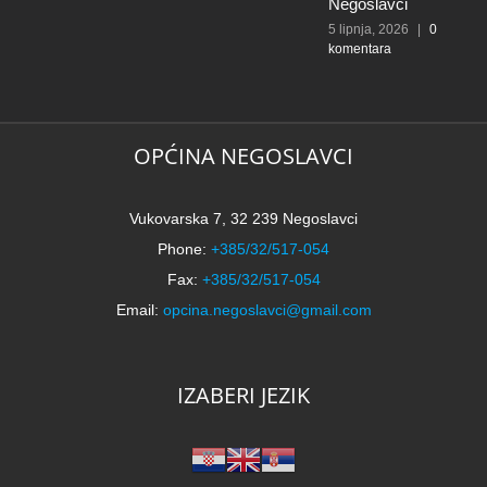
k
Negoslavci
5 lipnja, 2026
|
0
komentara
OPĆINA NEGOSLAVCI
Vukovarska 7, 32 239 Negoslavci
Phone:
+385/32/517-054
Fax:
+385/32/517-054
Email:
opcina.negoslavci@gmail.com
IZABERI JEZIK