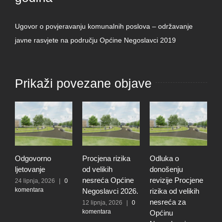
Ugovor o povjeravanju komunalnih poslova – održavanje
javne rasvjete na području Općine Negoslavci 2019
Prikaži povezane objave
Odgovorno
Procjena rizika
Odluka o
T
ljetovanje
od velikih
donošenju
u
nesreća Općine
revizije Procjene
p
24 lipnja, 2026
|
0
komentara
Negoslavci 2026.
rizika od velikih
O
nesreća za
N
12 lipnja, 2026
|
0
komentara
Općinu
1