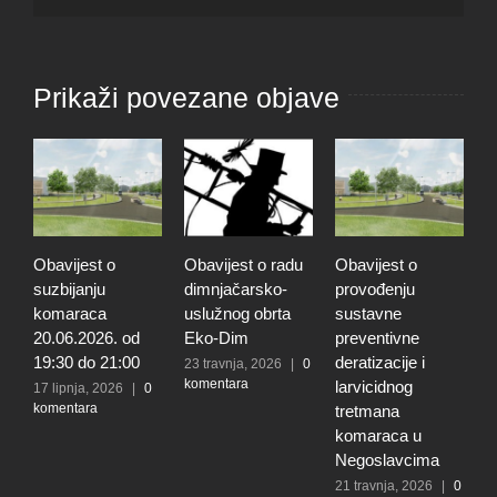
Prikaži povezane objave
Obavijest o
Obavijest o radu
Obavijest o
J
suzbijanju
dimnjačarsko-
provođenju
p
komaraca
uslužnog obrta
sustavne
p
20.06.2026. od
Eko-Dim
preventivne
o
19:30 do 21:00
deratizacije i
p
23 travnja, 2026
|
0
komentara
larvicidnog
s
17 lipnja, 2026
|
0
komentara
tretmana
k
komaraca u
s
Negoslavcima
o
p
21 travnja, 2026
|
0