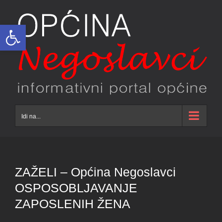
Skip
to
Open toolbar
content
Idi na...
ZAŽELI – Općina Negoslavci
OSPOSOBLJAVANJE
ZAPOSLENIH ŽENA