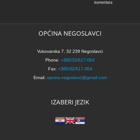
komentara
V
s
ž
g
OPĆINA NEGOSLAVCI
2
k
Vukovarska 7, 32 239 Negoslavci
Phone:
+385/32/517-054
Fax:
+385/32/517-054
Email:
opcina.negoslavci@gmail.com
IZABERI JEZIK