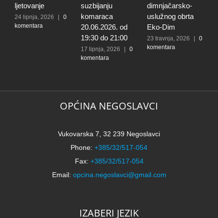
ljetovanje
suzbijanju
dimnjačarsko-
p
komaraca
uslužnog obrta
s
24 lipnja, 2026
|
0
komentara
20.06.2026. od
Eko-Dim
p
19:30 do 21:00
d
23 travnja, 2026
|
0
komentara
l
17 lipnja, 2026
|
0
komentara
t
k
N
2
k
OPĆINA NEGOSLAVCI
Vukovarska 7, 32 239 Negoslavci
Phone:
+385/32/517-054
Fax:
+385/32/517-054
Email:
opcina.negoslavci@gmail.com
IZABERI JEZIK