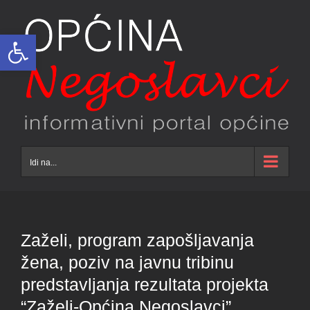
Skip
to
Open toolbar
content
Idi na...
Zaželi, program zapošljavanja
žena, poziv na javnu tribinu
predstavljanja rezultata projekta
“Zaželi-Općina Negoslavci”