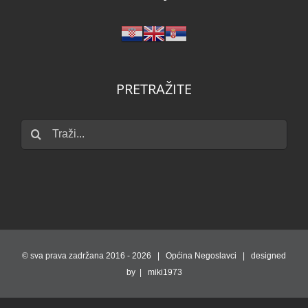
PRETRAŽITE
Traži...
© sva prava zadržana 2016 -
2026 | Općina Negoslavci | designed
by | miki1973