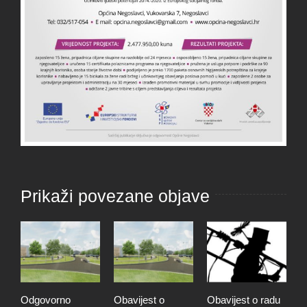
Prikaži povezane objave
Odgovorno
Obavijest o
Obavijest o radu
O