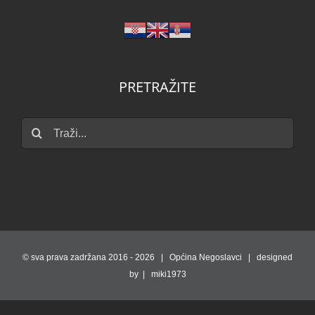
PRETRAŽITE
Traži...
© sva prava zadržana 2016 -
2026 | Općina Negoslavci | designed
by | miki1973