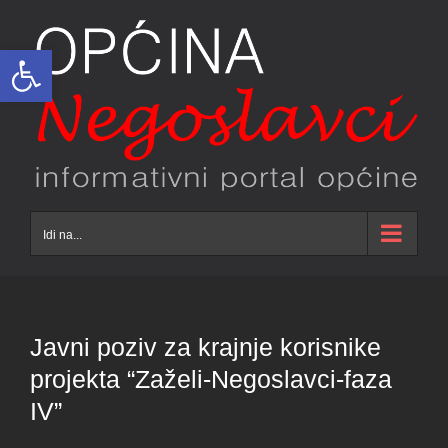
Skip
to
Open toolbar
content
Idi na...
Javni poziv za krajnje korisnike
projekta “Zaželi-Negoslavci-faza
IV”