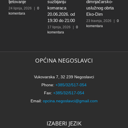
ljetovanje
suzbijanju
dimnjačarsko-
p
komaraca
uslužnog obrta
s
24 lipnja, 2026
|
0
komentara
20.06.2026. od
Eko-Dim
p
19:30 do 21:00
d
23 travnja, 2026
|
0
komentara
l
17 lipnja, 2026
|
0
komentara
t
k
N
2
k
OPĆINA NEGOSLAVCI
Vukovarska 7, 32 239 Negoslavci
Phone:
+385/32/517-054
Fax:
+385/32/517-054
Email:
opcina.negoslavci@gmail.com
IZABERI JEZIK