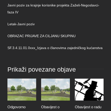
Javni poziv za krajnje korisnike projekta Zaželi-Negoslavci-
faza IV
Letak-Javni poziv
OBRAZAC PRIJAVE ZA CILJANU SKUPINU
SF.3.4.11.01.0xxx_Izjava o članovima zajedničkog kućanstva
Prikaži povezane objave
Odgovorno
Obavijest o
Obavijest o radu
O