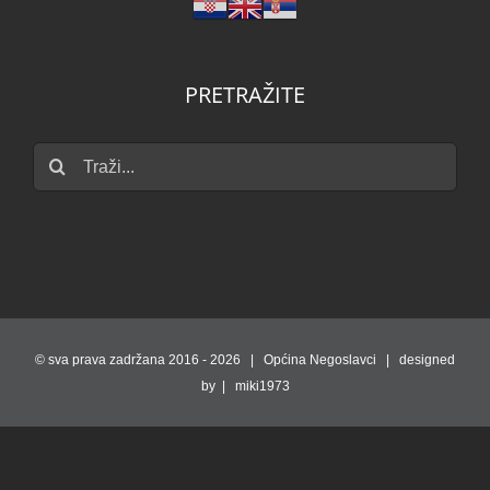
PRETRAŽITE
Traži...
© sva prava zadržana 2016 -
2026 | Općina Negoslavci | designed
by | miki1973