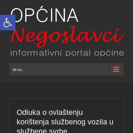
Skip
to
Open toolbar
content
Idi na...
Odluka o ovlaštenju
korištenja službenog vozila u
službene svrhe