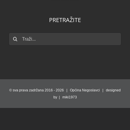
PRETRAŽITE
Traži...
© sva prava zadržana 2016 -
2026 | Općina Negoslavci | designed
by | miki1973