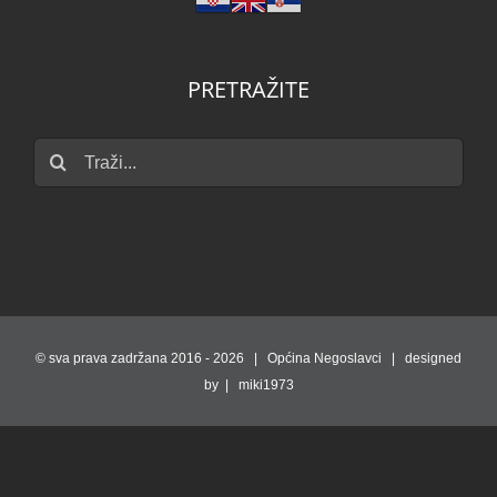
PRETRAŽITE
Traži...
© sva prava zadržana 2016 -
2026 | Općina Negoslavci | designed
by | miki1973