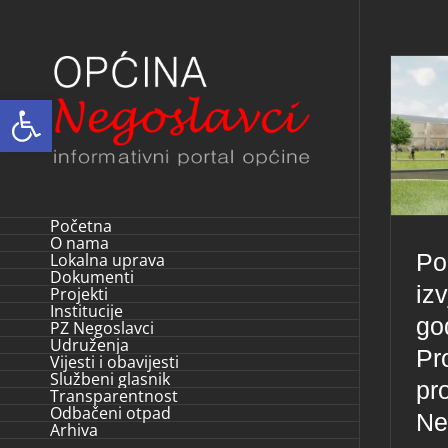
Skip
to
content
Open toolbar
Početna
O nama
Po
Lokalna uprava
Dokumenti
iz
Projekti
Institucije
go
PZ Negoslavci
Udruženja
Pr
Vijesti i obavijesti
Službeni glasnik
pr
Transparentnost
Odbačeni otpad
Ne
Arhiva