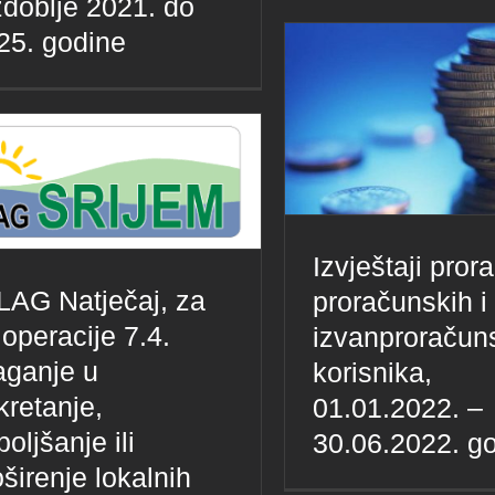
zdoblje 2021. do
25. godine
Izvještaji pror
 LAG Natječaj, za
proračunskih i
 operacije 7.4.
izvanproračun
aganje u
korisnika,
kretanje,
01.01.2022. –
oljšanje ili
30.06.2022. g
oširenje lokalnih