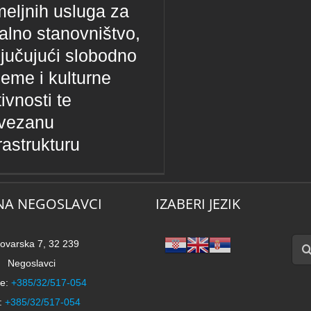
meljnih usluga za
ralno stanovništvo,
ljučujući slobodno
jeme i kulturne
ivnosti te
vezanu
rastrukturu
NA NEGOSLAVCI
IZABERI JEZIK
Traži
ovarska 7, 32 239
Negoslavci
e:
+385/32/517-054
:
+385/32/517-054