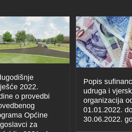
lugodišnje
Popis sufinanc
vješće 2022.
udruga i vjersk
dine o provedbi
organizacija o
ovedbenog
01.01.2022. d
ograma Općine
30.06.2022. g
goslavci za