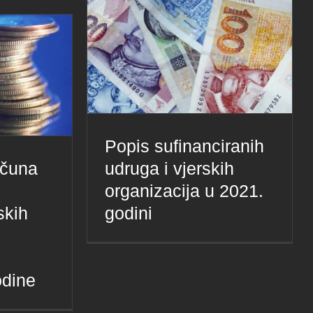
Popis sufinanciranih
ačuna
udruga i vjerskih
organizacija u 2021.
skih
godini
odine