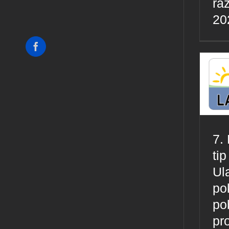
ra
20
Facebook
7.
tip
Ul
po
pob
pr