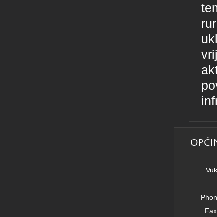
te
ru
uk
vri
akt
po
inf
OPĆI
Vuk
Phon
Fax