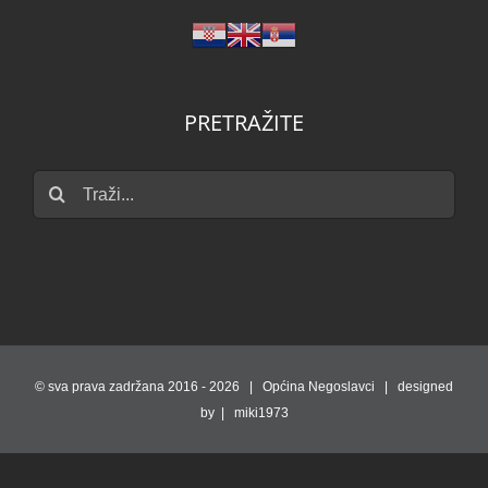
PRETRAŽITE
Traži...
© sva prava zadržana 2016 -
2026 | Općina Negoslavci | designed
by | miki1973