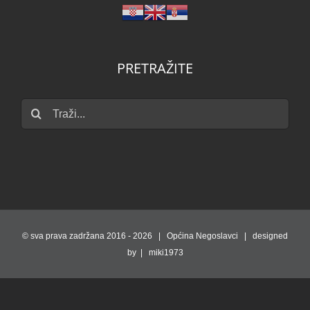
PRETRAŽITE
Traži...
© sva prava zadržana 2016 -
2026 | Općina Negoslavci | designed
by | miki1973