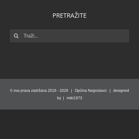
PRETRAŽITE
Traži...
© sva prava zadržana 2016 -
2026 | Općina Negoslavci | designed
by | miki1973