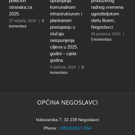
političkih
upravljanja
produženog
3
0
stranaka za
komunalnom
radnog vremena
2025.
infrastrukturom i
ugostiteljskom
planiranom
obrtu Boem,
27 veljače, 2026
|
0
komentara
postupanju u
Negoslavci
slučaju
30 prosinca, 2025
|
0 komentara
neispunjenja
ciljeva u 2025.
godini – cijela
godina
5 siječnja, 2026
|
0
komentara
OPĆINA NEGOSLAVCI
Vukovarska 7, 32 239 Negoslavci
Phone:
+385/32/517-054