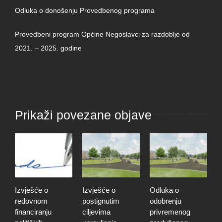
Odluka o donošenju Provedbenog programa
Provedbeni program Općine Negoslavci za razdoblje od
2021. – 2025. godine
Prikaži povezane objave
Izvješće o
Izvješće o
Odluka o
O
redovnom
postignutim
odobrenju
z
financiranju
ciljevima
privremenog
u